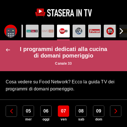
I programmi dedicati alla cucina
di domani pomeriggio
Canale 33
Cosa vedere su Food Network? Ecco la guida TV dei
programmi di domani pomeriggio.
04
05
06
07
08
09
10
mar
mer
oggi
ven
sab
dom
lun