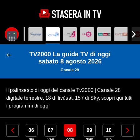
TV2000 La guida TV di oggi
sabato 8 agosto 2026
Canale 28
Il palinsesto di oggi del canale Tv2000 | Canale 28
digitale terrestre, 18 di tivùsat, 157 di Sky, scopri qui tutti
i programmi di oggi
05
06
07
08
09
10
11
mer
gio
ven
oggi
dom
lun
mar