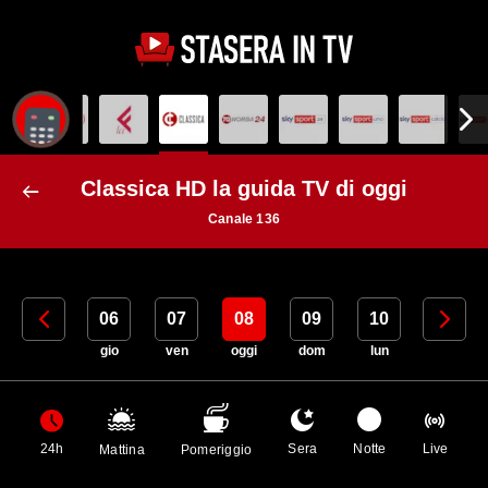
Classica HD la guida TV di oggi
Canale 136
05
06
07
08
09
10
11
mer
gio
ven
oggi
dom
lun
mar
24h
Sera
Notte
Live
Mattina
Pomeriggio