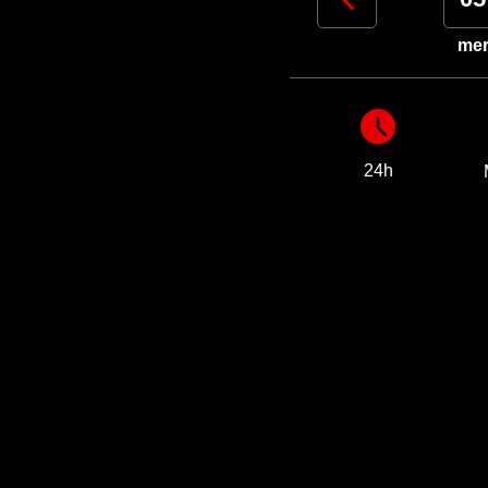
dom
lun
mar
me
24h