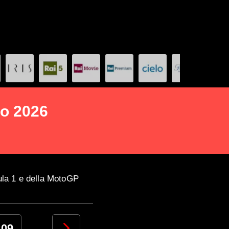
to 2026
mula 1 e della MotoGP
09
10
11
12