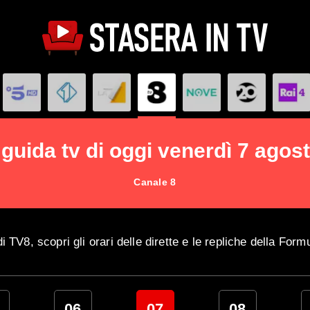
 guida tv di oggi venerdì 7 agos
Canale 8
i TV8, scopri gli orari delle dirette e le repliche della For
06
07
08