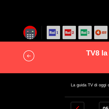
TV8 la
La guida TV di oggi d
02
03
04
05