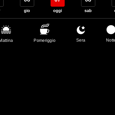
r
gio
oggi
sab
Sera
Nott
Mattina
Pomeriggio