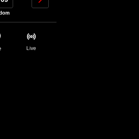
dom
lun
mar
mer
Live
e