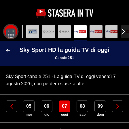
Sky Sport HD la guida TV di oggi
Canale 251
Sky Sport canale 251 - La guida TV di oggi venerdì 7
agosto 2026, non perderti stasera alle
04
05
06
07
08
09
10
mar
mer
gio
oggi
sab
dom
lun