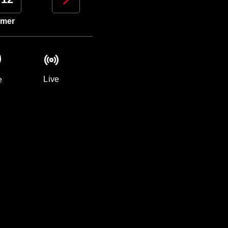
mer
gio
ven
sab
Live
e