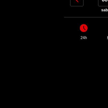
mer
gio
ven
sab
24h