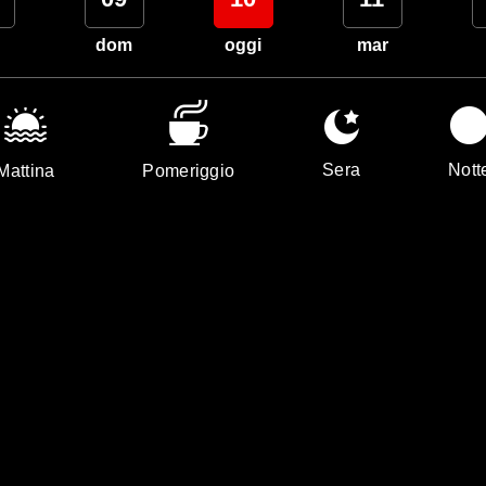
dom
oggi
mar
Sera
Nott
Mattina
Pomeriggio