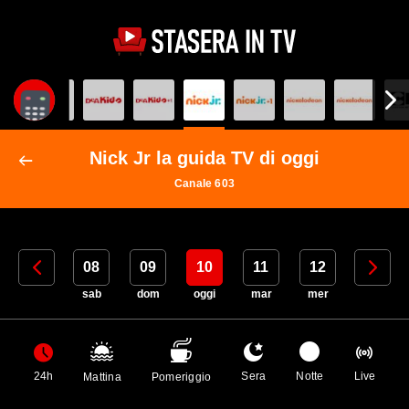
Nick Jr la guida TV di oggi
Canale 603
07
08
09
10
11
12
13
ven
sab
dom
oggi
mar
mer
gio
24h
Sera
Notte
Live
Mattina
Pomeriggio