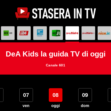
DeA Kids la guida TV di oggi
Canale 601
07
08
09
ven
oggi
dom