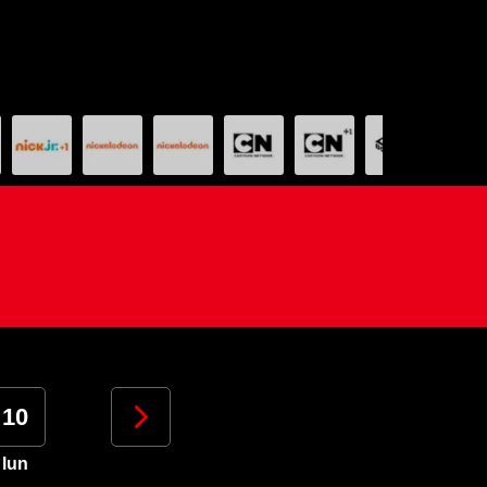
10
11
12
13
lun
mar
mer
gio