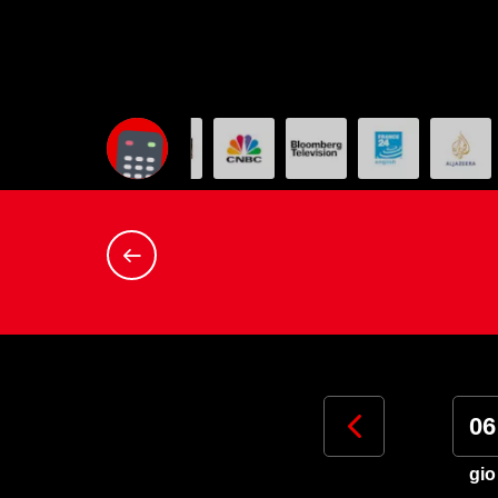
03
04
05
06
lun
mar
mer
gio