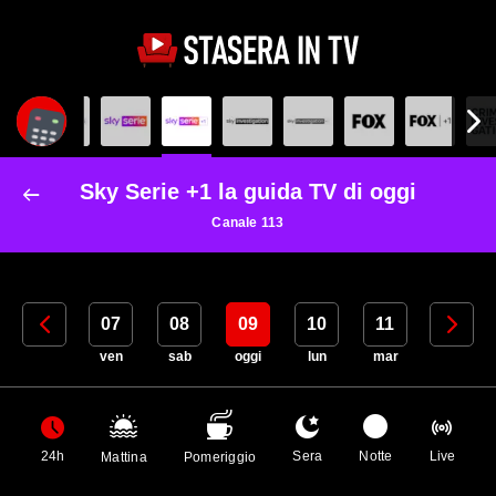
Sky Serie +1 la guida TV di oggi
Canale 113
06
07
08
09
10
11
12
gio
ven
sab
oggi
lun
mar
mer
24h
Sera
Notte
Live
Mattina
Pomeriggio