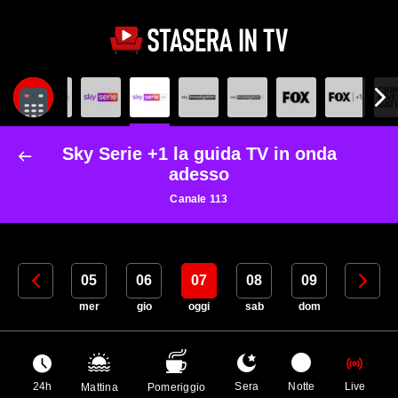
Sky Serie +1 la guida TV in onda
adesso
Canale 113
04
05
06
07
08
09
10
mar
mer
gio
oggi
sab
dom
lun
24h
Sera
Notte
Live
Mattina
Pomeriggio