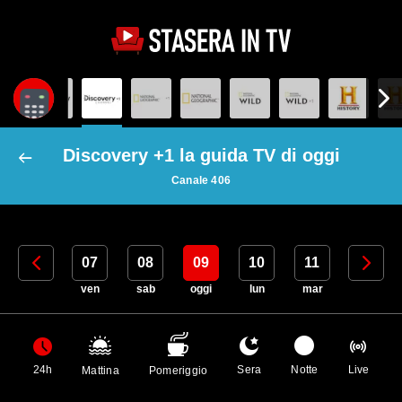
Discovery +1 la guida TV di oggi
Canale 406
06
07
08
09
10
11
12
gio
ven
sab
oggi
lun
mar
mer
24h
Sera
Notte
Live
Mattina
Pomeriggio