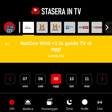
NatGeo Wild +1 la guida TV di
oggi
Canale 410
06
07
08
09
10
11
12
gio
ven
sab
oggi
lun
mar
mer
24h
Sera
Notte
Live
Mattina
Pomeriggio