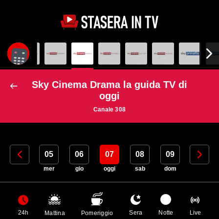
Sky Cinema Drama la guida TV di
oggi
Canale 308
04
05
06
07
08
09
10
mar
mer
gio
oggi
sab
dom
lun
24h
Sera
Notte
Live
Mattina
Pomeriggio