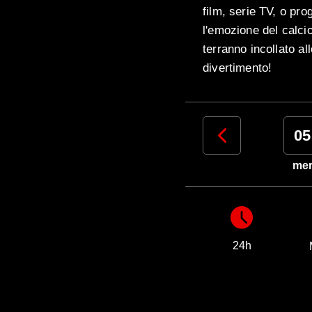
film, serie TV, o pro
l'emozione del calcio 
terranno incollato al
divertimento!
02
03
04
05
dom
lun
mar
me
24h