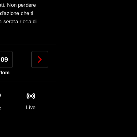
usti. Non perdere
 d'azione che ti
a serata ricca di
09
10
11
12
dom
lun
mar
mer
Live
e