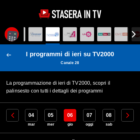
I programmi di ieri su TV2000
Canale 28
La programmazione di ieri di TV2000, scopri il
palinsesto con tutti i dettagli dei programmi
03
04
05
06
07
08
09
lun
mar
mer
gio
oggi
sab
dom