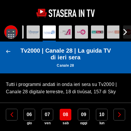
Tv2000 | Canale 28 | La guida TV
di ieri sera
Canale 28
Tutti i programmi andati in onda ieri sera su Tv2000 |
Canale 28 digitale terrestre, 18 di tivùsat, 157 di Sky
05
06
07
08
09
10
11
mer
gio
ven
sab
oggi
lun
mar