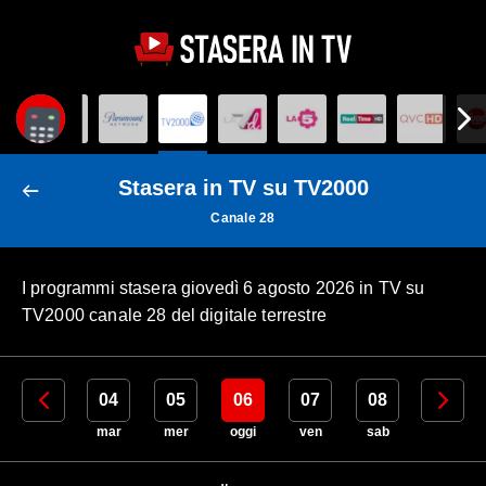
Stasera in TV su TV2000
Canale 28
I programmi stasera giovedì 6 agosto 2026 in TV su
TV2000 canale 28 del digitale terrestre
03
04
05
06
07
08
09
lun
mar
mer
oggi
ven
sab
dom