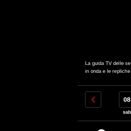
La guida TV delle se
in onda e le replich
05
06
07
08
mer
gio
ven
sab