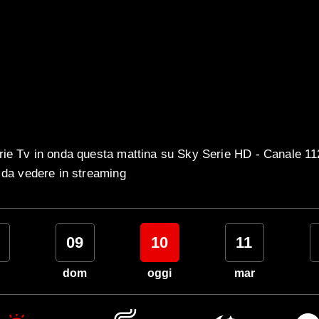
rie Tv in onda questa mattina su Sky Serie HD - Canale 112
e da vedere in streaming
09
10
11
dom
oggi
mar