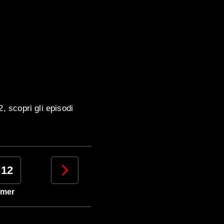
, scopri gli episodi
12
13
14
15
mer
gio
ven
sab