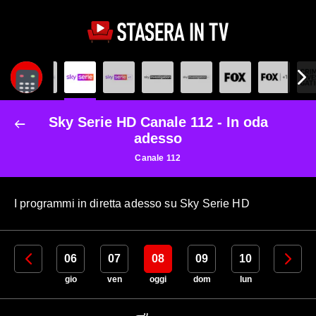
Sky Serie HD Canale 112 - In oda
adesso
Canale 112
I programmi in diretta adesso su Sky Serie HD
05
06
07
08
09
10
11
mer
gio
ven
oggi
dom
lun
mar