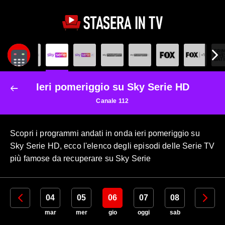
Ieri pomeriggio su Sky Serie HD
Canale 112
Scopri i programmi andati in onda ieri pomeriggio su
Sky Serie HD, ecco l'elenco degli episodi delle Serie TV
più famose da recuperare su Sky Serie
03
04
05
06
07
08
09
lun
mar
mer
gio
oggi
sab
dom