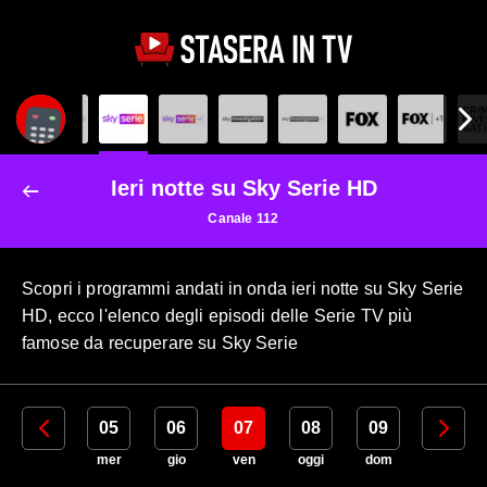
Ieri notte su Sky Serie HD
Canale 112
Scopri i programmi andati in onda ieri notte su Sky Serie
HD, ecco l'elenco degli episodi delle Serie TV più
famose da recuperare su Sky Serie
04
05
06
07
08
09
10
mar
mer
gio
ven
oggi
dom
lun