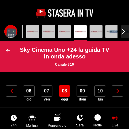
Sky Cinema Uno +24 la guida TV
in onda adesso
Canale 310
05
06
07
08
09
10
11
mer
gio
ven
oggi
dom
lun
mar
24h
Sera
Notte
Live
Mattina
Pomeriggio