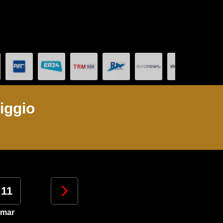
iggio
11
12
13
14
mar
mer
gio
ven