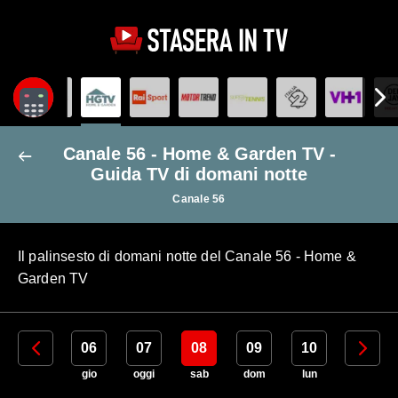
Canale 56 - Home & Garden TV -
Guida TV di domani notte
Canale 56
Il palinsesto di domani notte del Canale 56 - Home &
Garden TV
05
06
07
08
09
10
11
mer
gio
oggi
sab
dom
lun
mar