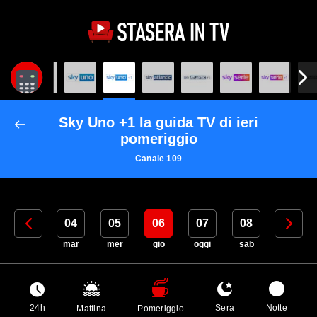
Sky Uno +1 la guida TV di ieri
pomeriggio
Canale 109
03
04
05
06
07
08
09
lun
mar
mer
gio
oggi
sab
dom
24h
Sera
Notte
Mattina
Pomeriggio