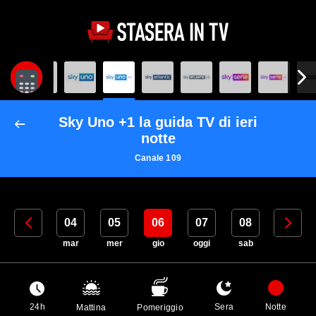
Sky Uno +1 la guida TV di ieri
notte
Canale 109
03
04
05
06
07
08
09
lun
mar
mer
gio
oggi
sab
dom
24h
Sera
Notte
Mattina
Pomeriggio