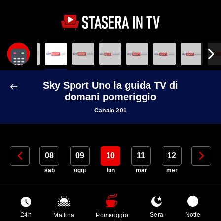
Sky Sport Uno la guida TV di
domani pomeriggio
Canale 201
07
08
09
10
11
12
13
ven
sab
oggi
lun
mar
mer
gio
24h
Sera
Notte
Mattina
Pomeriggio