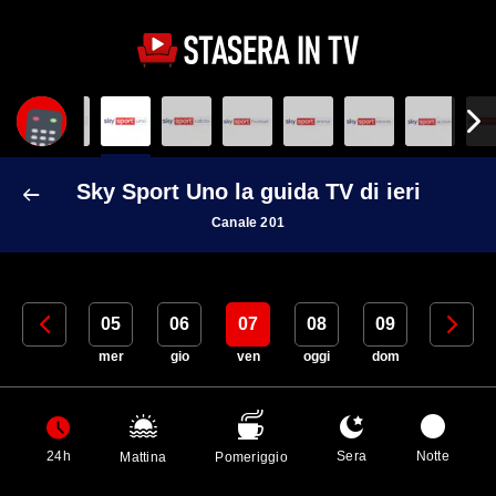
Sky Sport Uno la guida TV di ieri
Canale 201
04
05
06
07
08
09
10
mar
mer
gio
ven
oggi
dom
lun
24h
Sera
Notte
Mattina
Pomeriggio