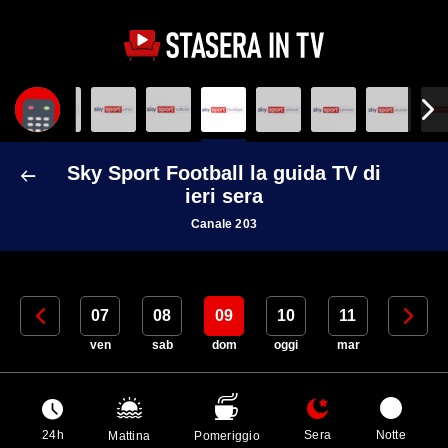
Sky Sport Football la guida TV di
ieri sera
Canale 203
06
07
08
09
10
11
12
gio
ven
sab
dom
oggi
mar
mer
24h
Sera
Notte
Mattina
Pomeriggio