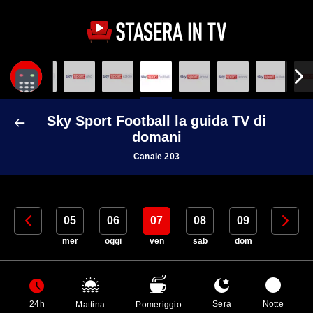
Sky Sport Football la guida TV di
domani
Canale 203
04
05
06
07
08
09
10
mar
mer
oggi
ven
sab
dom
lun
24h
Sera
Notte
Mattina
Pomeriggio