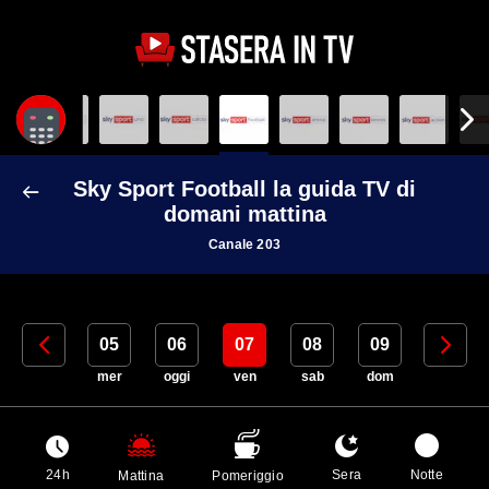
Sky Sport Football la guida TV di
domani mattina
Canale 203
04
05
06
07
08
09
10
mar
mer
oggi
ven
sab
dom
lun
24h
Sera
Notte
Mattina
Pomeriggio