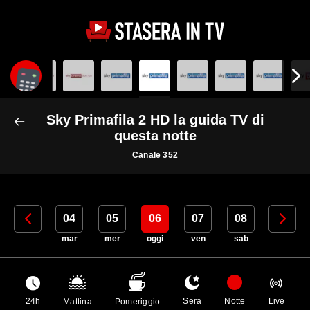
Sky Primafila 2 HD la guida TV di
questa notte
Canale 352
03
04
05
06
07
08
09
lun
mar
mer
oggi
ven
sab
dom
24h
Sera
Notte
Live
Mattina
Pomeriggio