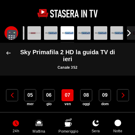
Sky Primafila 2 HD la guida TV di
ieri
Canale 352
04
05
06
07
08
09
10
mar
mer
gio
ven
oggi
dom
lun
24h
Sera
Notte
Mattina
Pomeriggio