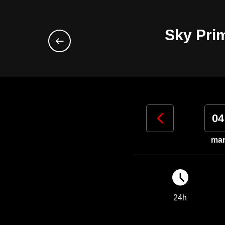
Sky Prim
01
02
03
04
sab
dom
lun
ma
24h