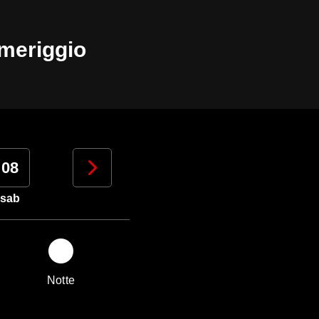
omeriggio
08
09
10
11
sab
dom
lun
mar
Notte