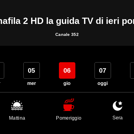
afila 2 HD la guida TV di ieri p
Canale 352
05
06
07
r
mer
gio
oggi
Sera
Mattina
Pomeriggio