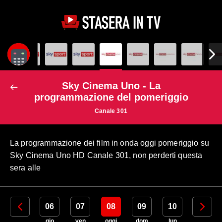
Sky Cinema Uno - La
programmazione del pomeriggio
Canale 301
La programmazione dei film in onda oggi pomeriggio su
Sky Cinema Uno HD Canale 301, non perderti questa
sera alle
05
06
07
08
09
10
11
mer
gio
ven
oggi
dom
lun
mar