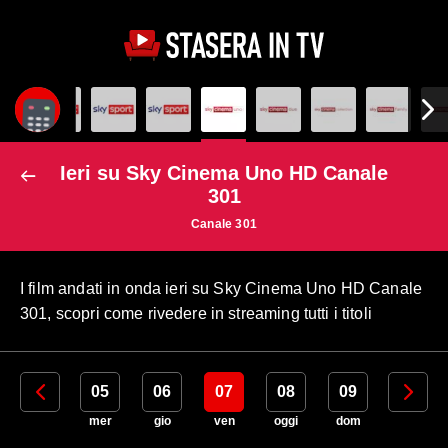
Ieri su Sky Cinema Uno HD Canale
301
Canale 301
I film andati in onda ieri su Sky Cinema Uno HD Canale
301, scopri come rivedere in streaming tutti i titoli
04
05
06
07
08
09
10
mar
mer
gio
ven
oggi
dom
lun