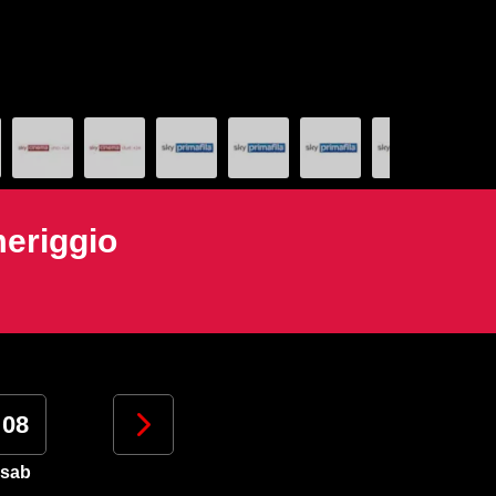
meriggio
08
09
10
11
sab
dom
lun
mar