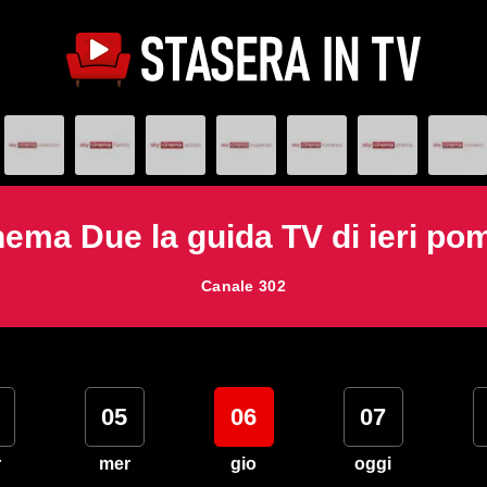
ema Due la guida TV di ieri po
Canale 302
05
06
07
r
mer
gio
oggi