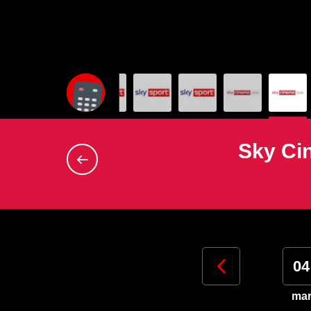
Sky Cin
01
02
03
04
sab
dom
lun
ma