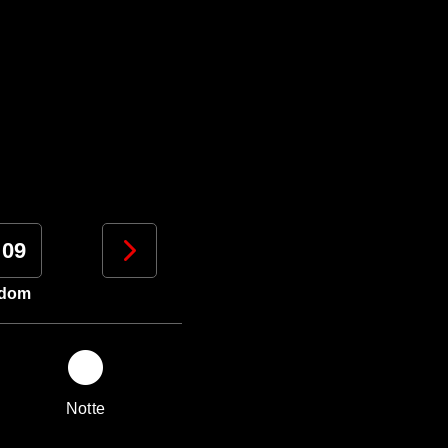
09
10
11
12
dom
lun
mar
mer
Notte