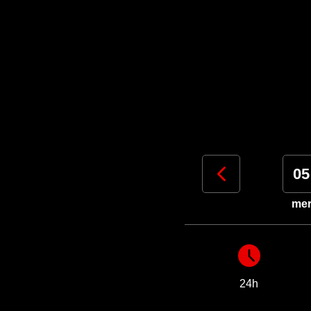
02
03
04
05
dom
lun
mar
me
24h