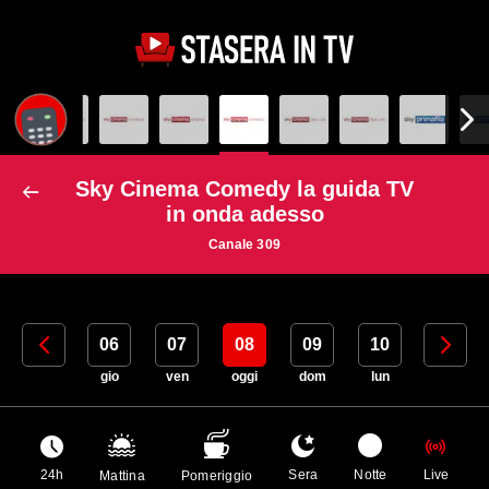
Sky Cinema Comedy la guida TV
in onda adesso
Canale 309
05
06
07
08
09
10
11
mer
gio
ven
oggi
dom
lun
mar
24h
Sera
Notte
Live
Mattina
Pomeriggio