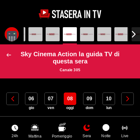
Sky Cinema Action la guida TV di
questa sera
Canale 305
05
06
07
08
09
10
11
mer
gio
ven
oggi
dom
lun
mar
24h
Sera
Notte
Live
Mattina
Pomeriggio