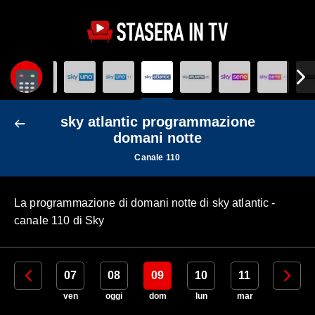
sky atlantic programmazione
domani notte
Canale 110
La programmazione di domani notte di sky atlantic -
canale 110 di Sky
06
07
08
09
10
11
12
gio
ven
oggi
dom
lun
mar
mer