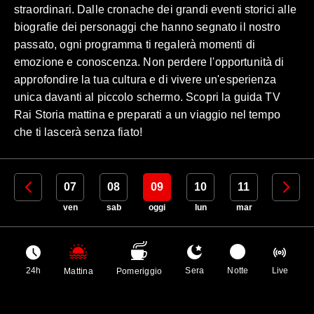
straordinari. Dalle cronache dei grandi eventi storici alle
biografie dei personaggi che hanno segnato il nostro
passato, ogni programma ti regalerà momenti di
emozione e conoscenza. Non perdere l'opportunità di
approfondire la tua cultura e di vivere un'esperienza
unica davanti al piccolo schermo. Scopri la guida TV
Rai Storia mattina e preparati a un viaggio nel tempo
che ti lascerà senza fiato!
06
07
08
09
10
11
12
gio
ven
sab
oggi
lun
mar
mer
24h
Sera
Notte
Live
Mattina
Pomeriggio