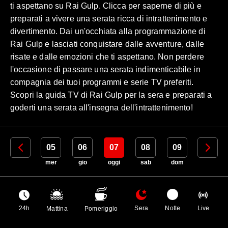
ti aspettano su Rai Gulp. Clicca per saperne di più e
preparati a vivere una serata ricca di intrattenimento e
divertimento. Dai un'occhiata alla programmazione di
Rai Gulp e lasciati conquistare dalle avventure, dalle
risate e dalle emozioni che ti aspettano. Non perdere
l'occasione di passare una serata indimenticabile in
compagnia dei tuoi programmi e serie TV preferiti.
Scopri la guida TV di Rai Gulp per la sera e preparati a
goderti una serata all'insegna dell'intrattenimento!
04
05
06
07
08
09
10
mar
mer
gio
oggi
sab
dom
lun
24h
Sera
Notte
Live
Mattina
Pomeriggio