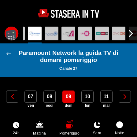
Paramount Network la guida TV di
domani pomeriggio
Canale 27
06
07
08
09
10
11
12
gio
ven
oggi
dom
lun
mar
mer
24h
Sera
Notte
Mattina
Pomeriggio