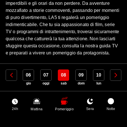
imperdibili e gli orari da non perdere. Da avventure
mozzafiato a storie commoventi, passando per momenti
di puro divertimento, LA5 ti regalerà un pomeriggio
indimenticabile. Che tu sia appassionato di film, serie
TV o programmi di intrattenimento, troverai sicuramente
qualcosa che catturerà la tua attenzione. Non lasciarti
sfuggire questa occasione, consulta la nostra guida TV
e preparati a vivere un pomeriggio da protagonista.
05
06
07
08
09
10
11
mer
gio
oggi
sab
dom
lun
mar
24h
Sera
Notte
Mattina
Pomeriggio