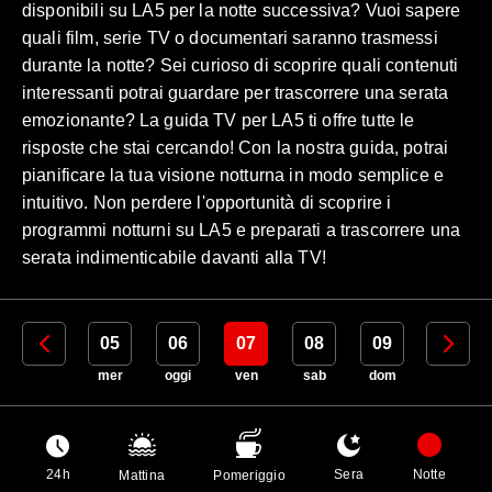
disponibili su LA5 per la notte successiva? Vuoi sapere
quali film, serie TV o documentari saranno trasmessi
durante la notte? Sei curioso di scoprire quali contenuti
interessanti potrai guardare per trascorrere una serata
emozionante? La guida TV per LA5 ti offre tutte le
risposte che stai cercando! Con la nostra guida, potrai
pianificare la tua visione notturna in modo semplice e
intuitivo. Non perdere l'opportunità di scoprire i
programmi notturni su LA5 e preparati a trascorrere una
serata indimenticabile davanti alla TV!
04
05
06
07
08
09
10
mar
mer
oggi
ven
sab
dom
lun
24h
Sera
Notte
Mattina
Pomeriggio