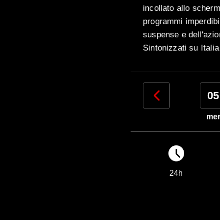
incollato allo scher
programmi imperdibili
suspense e dell'azio
Sintonizzati su Itali
02
03
04
05
dom
lun
mar
me
24h