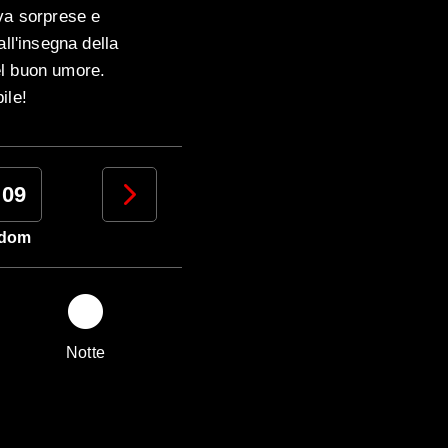
rva sorprese e
all'insegna della
el buon umore.
ile!
09
10
11
12
dom
lun
mar
mer
Notte