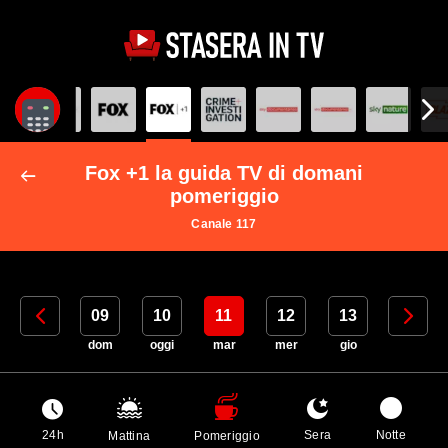
Fox +1 la guida TV di domani
pomeriggio
Canale 117
08
09
10
11
12
13
14
sab
dom
oggi
mar
mer
gio
ven
24h
Sera
Notte
Mattina
Pomeriggio