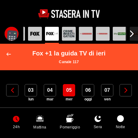
Fox +1 la guida TV di ieri
Canale 117
02
03
04
05
06
07
08
dom
lun
mar
mer
oggi
ven
sab
24h
Sera
Notte
Mattina
Pomeriggio