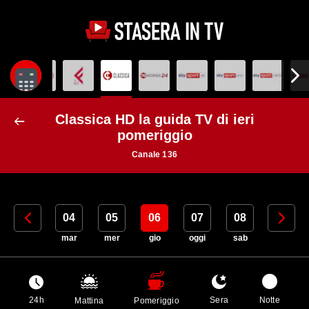
Classica HD la guida TV di ieri
pomeriggio
Canale 136
03
04
05
06
07
08
09
lun
mar
mer
gio
oggi
sab
dom
24h
Sera
Notte
Mattina
Pomeriggio